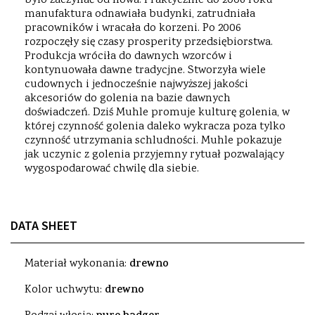
było zaczynać od nowa. Praktycznie do 2006 roku
manufaktura odnawiała budynki, zatrudniała
pracowników i wracała do korzeni. Po 2006
rozpoczęły się czasy prosperity przedsiębiorstwa.
Produkcja wróciła do dawnych wzorców i
kontynuowała dawne tradycjne. Stworzyła wiele
cudownych i jednocześnie najwyższej jakości
akcesoriów do golenia na bazie dawnych
doświadczeń. Dziś Muhle promuje kulturę golenia, w
której czynność golenia daleko wykracza poza tylko
czynność utrzymania schludności. Muhle pokazuje
jak uczynic z golenia przyjemny rytuał pozwalający
wygospodarować chwilę dla siebie.
DATA SHEET
Materiał wykonania:
drewno
Kolor uchwytu:
drewno