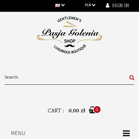
SIGN IN
PLN
0
CART :
0,00 zł
MENU