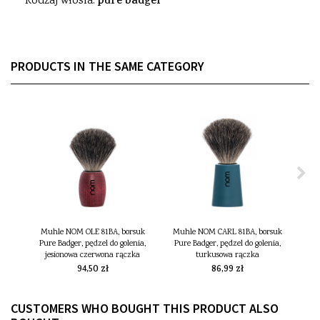
Rodzaj włosia:
pure badger
PRODUCTS IN THE SAME CATEGORY
Muhle NOM OLE 81BA, borsuk
Muhle NOM CARL 81BA, borsuk
Pure Badger, pędzel do golenia,
Pure Badger, pędzel do golenia,
szcze
jesionowa czerwona rączka
turkusowa rączka
94,50 zł
86,99 zł
CUSTOMERS WHO BOUGHT THIS PRODUCT ALSO