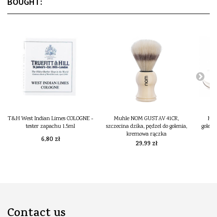
BOUGHT:
T&H West Indian Limes COLOGNE -
Muhle NOM GUSTAV 41CR,
Has
tester zapachu 1.5ml
szczecina dzika, pędzel do golenia,
goleni
kremowa rączka
6,80 zł
29,99 zł
Contact us