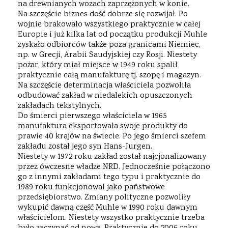
na drewnianych wozach zaprzężonych w konie.
Na szczęście biznes dość dobrze się rozwijał. Po
wojnie brakowało wszystkiego praktycznie w całej
Europie i już kilka lat od początku produkcji Muhle
zyskało odbiorców także poza granicami Niemiec,
np. w Grecji, Arabii Saudyjskiej czy Rosji. Niestety
pożar, który miał miejsce w 1949 roku spalił
praktycznie całą manufakturę tj. szopę i magazyn.
Na szczęście determinacja właściciela pozwoliła
odbudować zakład w niedalekich opuszczonych
zakładach tekstylnych.
Do śmierci pierwszego właściciela w 1965
manufaktura eksportowała swoje produkty do
prawie 40 krajów na świecie. Po jego śmierci szefem
zakładu został jego syn Hans-Jurgen.
Niestety w 1972 roku zakład został najcjonalizowany
przez ówczesne władze NRD. Jednocześnie połączono
go z innymi zakładami tego typu i praktycznie do
1989 roku funkcjonował jako państwowe
przedsiębiorstwo. Zmiany polityczne pozwoliły
wykupić dawną część Muhle w 1990 roku dawnym
właścicielom. Niestety wszystko praktycznie trzeba