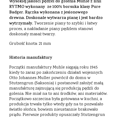
Wysokiej jakości pędzel do golenia Muhle z linii
RYTMO wykonany ze 100% borsuka klasy Pure
Badger. Rączka wykonana z jesionowego
drewna. Doskonale wytwarza pianę i jest bardzo
wytrzymały.
Tworzenie piany to szybki i łatwy
proces, a nakładanie piany pędzlem stanowi
doskonały masaż twarzy.
Grubość knota: 21 mm
Historia manufaktury
Początki manufaktury Muhle sięgają roku 1945
kiedy to zaraz po zakończeniu działań wojennych
Otto Johannes Muller powrócił do domu w
Stutzengrun (Saksonia) i postanowił założyć małą
manufakturę zajmującą się produkcją pędzli do
golenia. Nie miał na to ani środków, ani materiałów.
Początkowo szczecina była gotowana w kuchni, a
produkcja trwała tylko wtedy gdy na to pozwalało
światło słońca, bowiem nieustannie brakowało
prądu. Pierwsze produkty opuszczały Stutzengrun